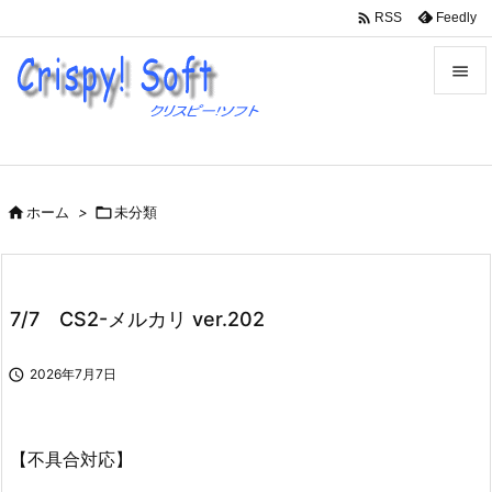

Feedly
RSS


メニュ

サイド

ホーム
>

未分類

前へ

次へ
7/7 CS2-メルカリ ver.202

検索

2026年7月7日
【不具合対応】