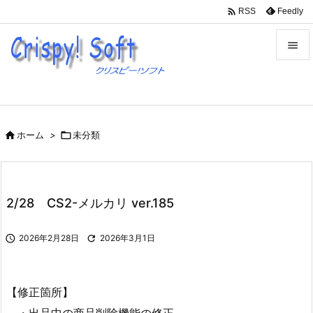

Feedly
RSS


メニュ

サイド

ホーム
>

未分類

前へ

次へ
2/28 CS2-メルカリ ver.185

検索

2026年2月28日

2026年3月1日
【修正箇所】