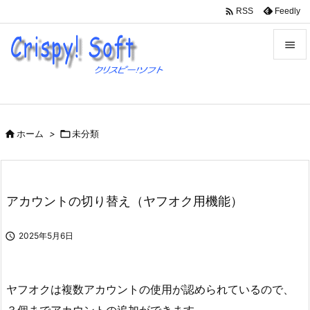

Feedly
RSS


メニュ

サイド

ホーム
>

未分類

前へ

次へ
アカウントの切り替え（ヤフオク用機能）

検索

2025年5月6日
ヤフオクは複数アカウントの使用が認められているので、