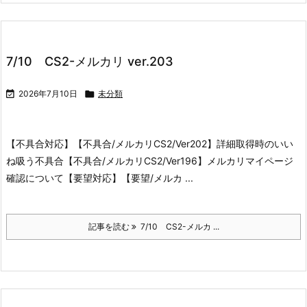
7/10 CS2-メルカリ ver.203

2026年7月10日

未分類
【不具合対応】
【不具合/メルカリCS2/Ver202】詳細取得時のいい
ね吸う不具合
【不具合/メルカリCS2/Ver196】メルカリマイページ
確認について
【要望対応】
【要望/メルカ ...
記事を読む
7/10 CS2-メルカ ...