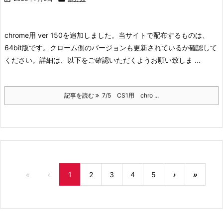
chrome用 ver 150を追加しました。
当サイトで配布するものは、
64bit版です。
クローム側のバージョンも更新されているか確認して
ください。
詳細は、以下をご確認いただくようお願い致しま ...
記事を読む
7/5 CS1用 chro ...
«
‹
1
2
3
4
5
›
»