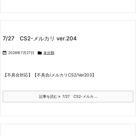
7/27 CS2-メルカリ ver.204

2026年7月27日

未分類
【不具合対応】
【不具合/メルカリCS2/Ver203】
記事を読む
7/27 CS2-メルカ ...