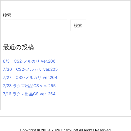
検索
検索
最近の投稿
8/3 CS2-メルカリ ver.206
7/30 CS2-メルカリ ver.205
7/27 CS2-メルカリ ver.204
7/23 ラクマ出品CS ver. 255
7/16 ラクマ出品CS ver. 254
Copyright ©
2009
-2026
CrispySoft
All Rights Reserved.