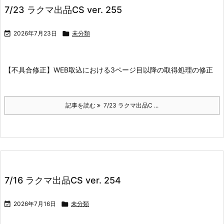
7/23 ラクマ出品CS ver. 255

2026年7月23日

未分類
【不具合修正】
WEB取込における3ページ目以降の取得処理の修正
記事を読む
7/23 ラクマ出品C ...
7/16 ラクマ出品CS ver. 254

2026年7月16日

未分類