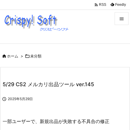

Feedly
RSS


メニュ

サイド

ホーム
>

未分類

前へ

次へ
5/29 CS2 メルカリ出品ツール ver.145

検索

2025年5月29日
一部ユーザーで、新規出品が失敗する不具合の修正