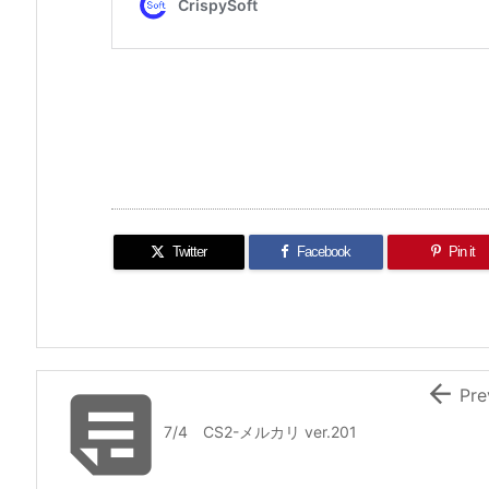
Twitter
Facebook
Pin it


Pre
7/4 CS2-メルカリ ver.201