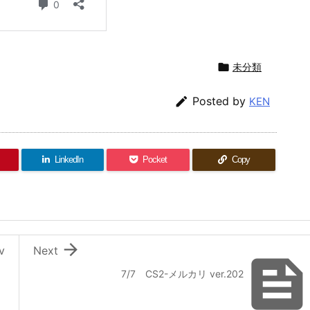

未分類

Posted by
KEN
LinkedIn
Pocket
Copy

v
Next
7/7 CS2-メルカリ ver.202