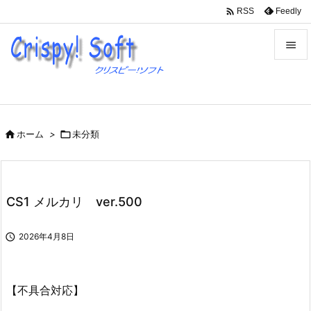

Feedly
RSS


メニュ

サイド

ホーム
>

未分類

前へ

次へ
CS1 メルカリ ver.500

検索

2026年4月8日
【不具合対応】