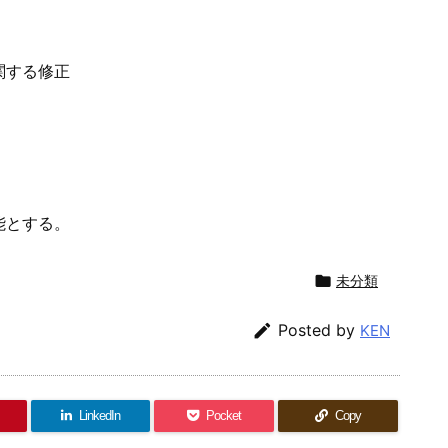
関する修正
能とする。

未分類

Posted by
KEN
LinkedIn
Pocket
Copy