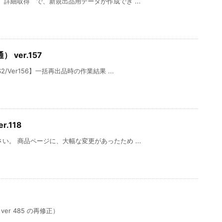
 詳細取得 で、新規出品用データが作成でき ...
 ver.157
Ver156】一括再出品時の作業結果 ...
.118
。 商品ページに、大幅な変更があったため ...
r 485 の再修正）