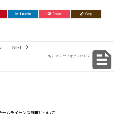
LinkedIn
Pocket
Copy

v
Next
8/2 CS2 ヤフオク ver.137
チームライセンス制度について