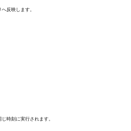
リへ反映します。
。
同じ時刻に実行されます。