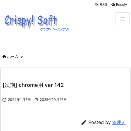

Feedly
RSS


メニュ

サイド

ホーム
>

前へ

次へ
[次期] chrome用 ver 142

検索

2024年1月7日

2025年10月27日

Posted by
管理人