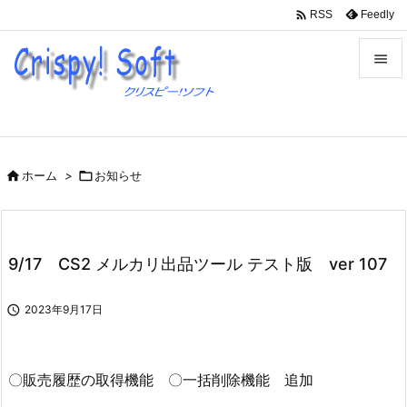

Feedly
RSS


メニュ

サイド

ホーム
>

お知らせ

前へ

次へ
9/17 CS2 メルカリ出品ツール テスト版 ver 107

検索

2023年9月17日
〇販売履歴の取得機能 〇一括削除機能 追加