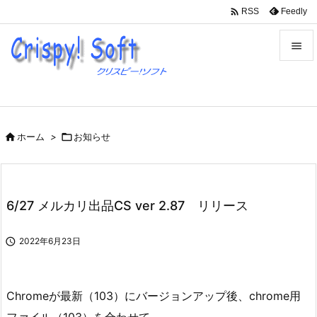

Feedly
RSS


メニュ

サイド

ホーム
>

お知らせ

前へ

次へ
6/27 メルカリ出品CS ver 2.87 リリース

検索

2022年6月23日
Chromeが最新（103）にバージョンアップ後、chrome用