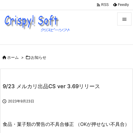

Feedly
RSS


メニュ

サイド

ホーム
>

お知らせ

前へ

次へ
9/23 メルカリ出品CS ver 3.69リリース

検索

2023年9月23日
食品・菓子類の警告の不具合修正 （OKが押せない不具合）