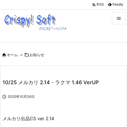

Feedly
RSS


メニュ

サイド

ホーム
>

お知らせ

前へ

次へ
10/25 メルカリ 2.14・ラクマ 1.46 VerUP

検索

2020年10月24日
メルカリ出品CS ver 2.14