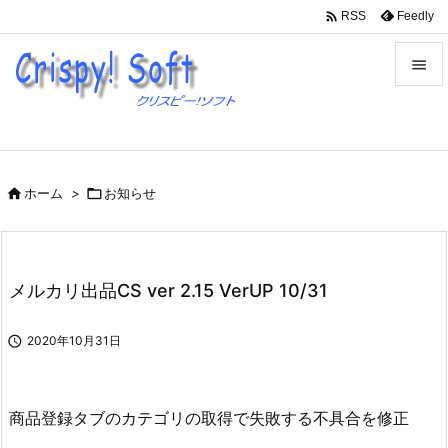

Feedly
RSS


メニュ

サイド

ホーム
>

お知らせ

前へ

次へ
メルカリ出品CS ver 2.15 VerUP 10/31

検索

2020年10月31日
商品登録タブのカテゴリの取得で失敗する不具合を修正