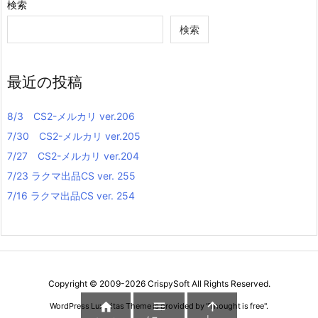
検索
検索
最近の投稿
8/3 CS2-メルカリ ver.206
7/30 CS2-メルカリ ver.205
7/27 CS2-メルカリ ver.204
7/23 ラクマ出品CS ver. 255
7/16 ラクマ出品CS ver. 254
Copyright ©
2009
-2026
CrispySoft
All Rights Reserved.



WordPress Luxeritas Theme is provided by "
Thought is free
".