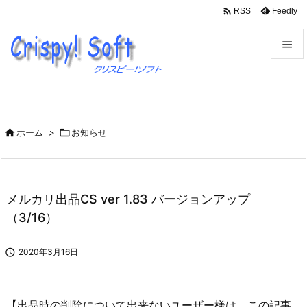

Feedly
RSS


メニュ

サイド

ホーム
>

お知らせ

前へ

次へ
メルカリ出品CS ver 1.83 バージョンアップ

（3/16）
検索

2020年3月16日
【出品時の削除について出来ないユーザー様は、この記事