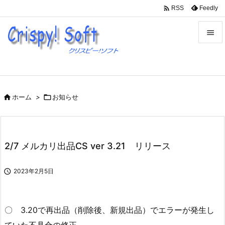

Feedly
RSS


メニュ

サイド

ホーム
>

お知らせ

前へ

次へ
2/7 メルカリ出品CS ver 3.21 リリース

検索

2023年2月5日
〇 3.20で再出品（削除後、新規出品）でエラーが発生し