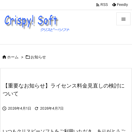

Feedly
RSS


メニュ

サイド

ホーム
>

お知らせ

前へ

次へ
【重要なお知らせ】ライセンス料金見直しの検討に

ついて
検索

2026年4月1日

2026年4月7日
いつもクリスピーソフトをご利用いただき、ありがとうご