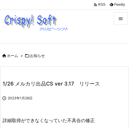

Feedly
RSS


メニュ

サイド

ホーム
>

お知らせ

前へ

次へ
1/26 メルカリ出品CS ver 3.17 リリース

検索

2023年1月26日
詳細取得ができなくなっていた不具合の修正