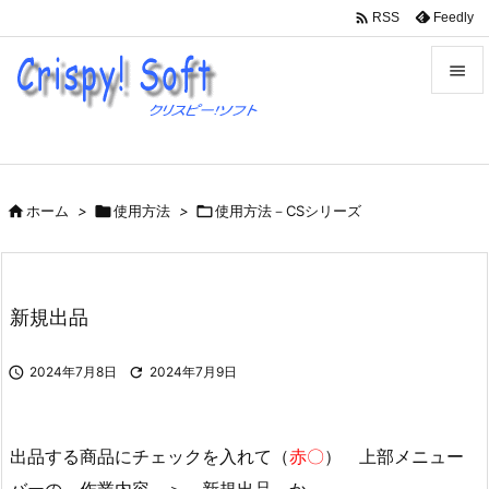

Feedly
RSS


メニュ

サイド

ホーム
>

使用方法
>

使用方法－CSシリーズ

前へ

次へ
新規出品

検索

2024年7月8日

2024年7月9日
出品する商品にチェックを入れて（
赤〇
） 上部メニュー