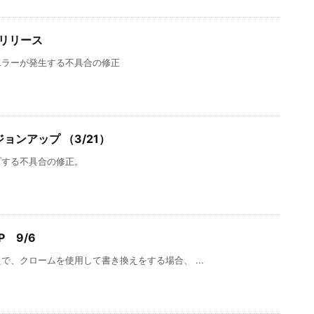
6 リリース
エラーが発生する不具合の修正
ージョンアップ （3/21）
プする不具合の修正。
P 9/6
、クロームを使用して書き換えをする場合、 ...