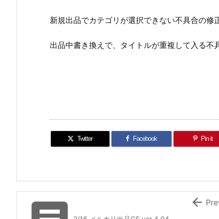
新規出品でカテゴリが選択できない不具合の修
出品中書き換えで、タイトルが重複して入る不
Twitter
Facebook
Pin it

Pre
2/16 メルカリ出品CS ver 4.04