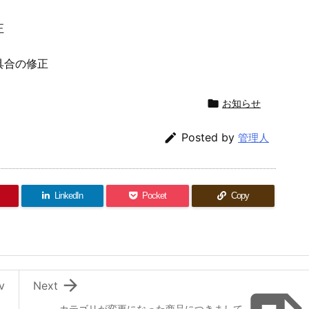
正
具合の修正

お知らせ

Posted by
管理人
LinkedIn
Pocket
Copy

v
Next
カテゴリが変更になった商品につきまして