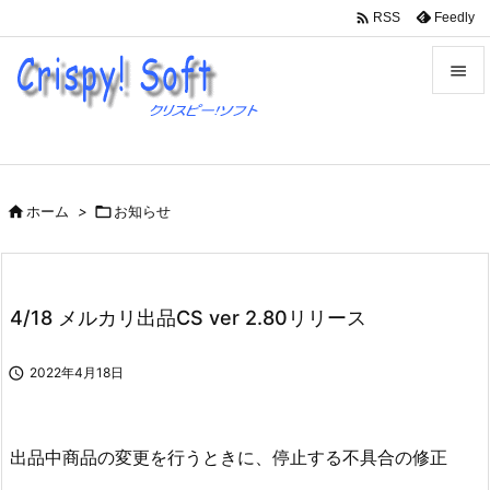

Feedly
RSS


メニュ

サイド

ホーム
>

お知らせ

前へ

次へ
4/18 メルカリ出品CS ver 2.80リリース

検索

2022年4月18日
出品中商品の変更を行うときに、停止する不具合の修正