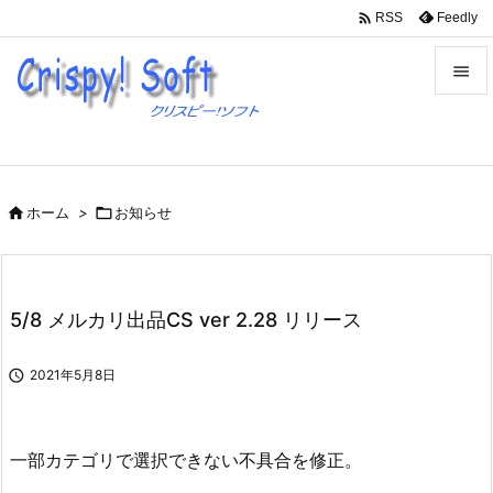

Feedly
RSS


メニュ

サイド

ホーム
>

お知らせ

前へ

次へ
5/8 メルカリ出品CS ver 2.28 リリース

検索

2021年5月8日
一部カテゴリで選択できない不具合を修正。