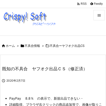

Feedly
RSS


メニュ

サイド

ホーム
>

不具合情報
>

不具合ーヤフオク出品CS

前へ

次へ
既知の不具合 ヤフオク出品ＣＳ（修正済）

検索

2020年2月7日
PayPay 8.8％ の表示で、新規出品できない・
詳細取得、ブラウザ右クリックの商品追加等で、画像が取りこ