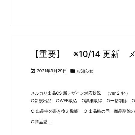
【重要】 ※10/14 更新

2021年9月29日

お知らせ
メルカリ出品CS 新デザイン対応状況 （ver 2.44）
○新規出品 ○WEB取込 ○詳細取得 ○一括削除 
○ 出品中の書き換え機能 ○ 出品時の同一商品削除
○商品登 ...