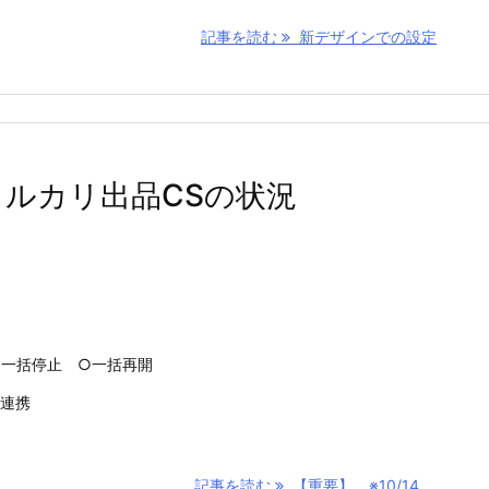
記事を読む
新デザインでの設定
 メルカリ出品CSの状況
○一括停止 ○一括再開
の連携
記事を読む
【重要】 ※10/14 ...