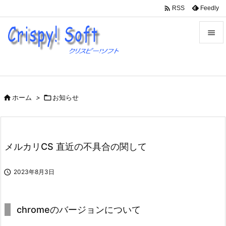

Feedly
RSS


メニュ

サイド

ホーム
>

お知らせ

前へ

次へ
メルカリCS 直近の不具合の関して

検索

2023年8月3日
chromeのバージョンについて