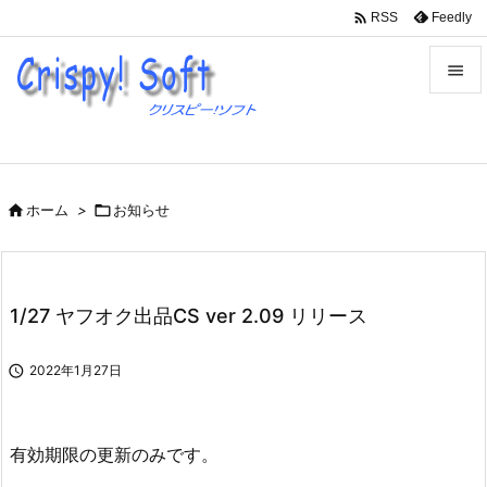

Feedly
RSS


メニュ

サイド

ホーム
>

お知らせ

前へ

次へ
1/27 ヤフオク出品CS ver 2.09 リリース

検索

2022年1月27日
有効期限の更新のみです。